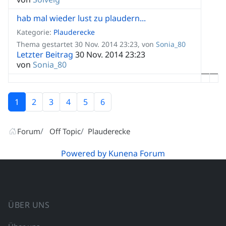
hab mal wieder lust zu plaudern...
Kategorie:
Plauderecke
Thema gestartet 30 Nov. 2014 23:23, von
Sonia_80
Letzter Beitrag
30 Nov. 2014 23:23
von
Sonia_80
1
2
3
4
5
6
Forum
Off Topic
Plauderecke
Powered by
Kunena Forum
ÜBER UNS