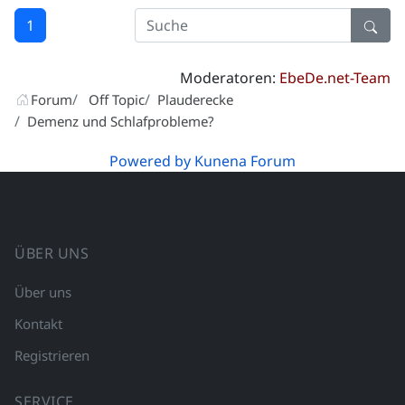
1
Moderatoren:
EbeDe.net-Team
Forum
Off Topic
Plauderecke
Demenz und Schlafprobleme?
Powered by
Kunena Forum
ÜBER UNS
Über uns
Kontakt
Registrieren
SERVICE